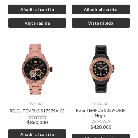
con
con
0
0
de
de
Añadir al carrito
Añadir al carrito
5
5
Vista rápida
Vista rápida
FORMAL
CASUAL
Reloj TEMPUS S359-ORIP
RELOJ TEMPUS S17579A-03
Negro
$
860,000
Valorado
$
428,000
con
Valorado
0
con
de
Añadir al carrito
0
5
de