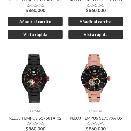
$
860,000
$
860,000
Valorado
Valorado
con
con
0
0
de
de
Añadir al carrito
Añadir al carrito
5
5
Vista rápida
Vista rápida
FORMAL
FORMAL
RELOJ TEMPUS S17581A-02
RELOJ TEMPUS S17579A-05
$
860,000
$
860,000
Valorado
Valorado