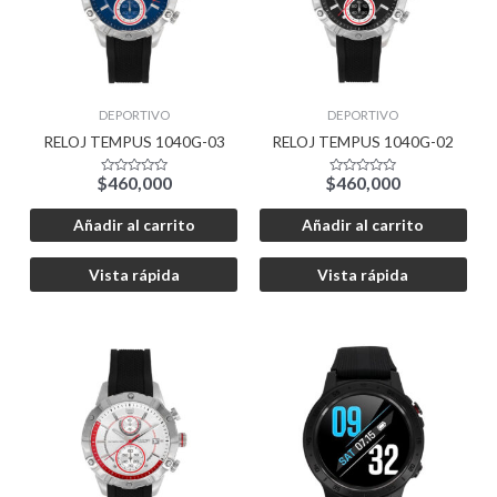
DEPORTIVO
DEPORTIVO
RELOJ TEMPUS 1040G-03
RELOJ TEMPUS 1040G-02
$
460,000
$
460,000
Valorado
Valorado
con
con
0
0
de
de
Añadir al carrito
Añadir al carrito
5
5
Vista rápida
Vista rápida