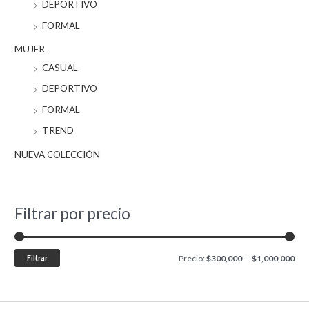
DEPORTIVO
:
i
i
FORMAL
m
m
MUJER
o
o
CASUAL
DEPORTIVO
FORMAL
TREND
NUEVA COLECCIÓN
Filtrar por precio
Filtrar
Precio:
$300,000
—
$1,000,000