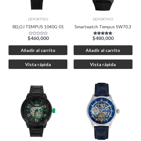
DEPORTIVO
DEPORTIVO
RELOJ TEMPUS 1040G-01
Smartwatch Tempus SW70.3
$
460,000
$
480,000
Valorado
Valorado
con
con
0
4.67
de
de 5
Añadir al carrito
Añadir al carrito
5
Vista rápida
Vista rápida