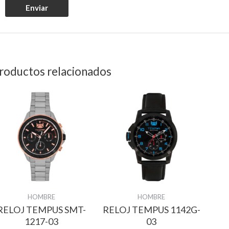
roductos relacionados
HOMBRE
HOMBRE
RELOJ TEMPUS SMT-
RELOJ TEMPUS 1142G-
1217-03
03