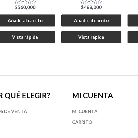
$
560,000
$
488,000
Valorado
Valorado
con
con
0
0
de
de
Añadir al carrito
Añadir al carrito
5
5
Vista rápida
Vista rápida
R QUÉ ELEGIR?
MI CUENTA
S DE VENTA
MI CUENTA
CARRITO