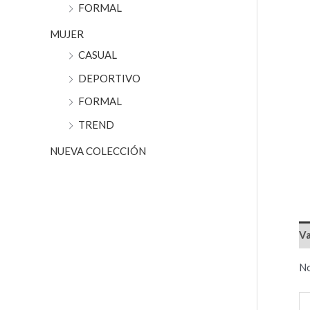
r
FORMAL
:
MUJER
CASUAL
DEPORTIVO
FORMAL
TREND
NUEVA COLECCIÓN
Va
No