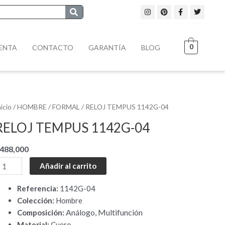
I
P
F
T
n
i
a
w
s
n
c
i
t
t
e
t
a
e
b
t
g
r
o
e
0
ENTA
CONTACTO
GARANTÍA
BLOG
r
e
o
r
a
s
k
m
t
-
f
ELOJ
nicio
/
HOMBRE
/
FORMAL
/ RELOJ TEMPUS 1142G-04
EMPUS
RELOJ TEMPUS 1142G-04
142G-
4
488,000
antidad
Añadir al carrito
Referencia:
1142G-04
Colección:
Hombre
Análogo, Multifunción
Composición:
Material:
Cuero