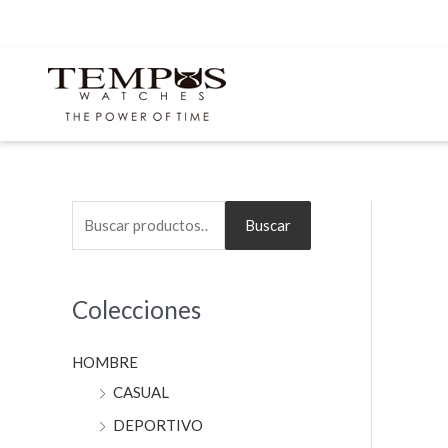
Ir
al
contenido
B
Buscar
u
s
Colecciones
c
a
HOMBRE
r
CASUAL
p
o
DEPORTIVO