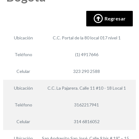
Regresar
Ubicación
C.C. Portal de la 80 local 017 nivel 1
Teléfono
(1) 4917646
Celular
323 290 2588
Ubicación
C.C. La Pajarera. Calle 11 #10 - 18 Local 1
Teléfono
3162217941
Celular
314 6816052
Ubicación
San Andresito San José, Calle 9 bis # 19ª – 15,