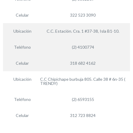
Celular
322 523 3090
Ubicación
C.C. Estación. Cra. 1 #37-38, Isla B1-10.
Teléfono
(2) 4100774
Celular
318 682 4162
Ubicación
C.C Chipichape burbuja 805. Calle 38 # 6n-35 (
TRENDY)
Teléfono
(2) 6593155
Celular
312 723 8824