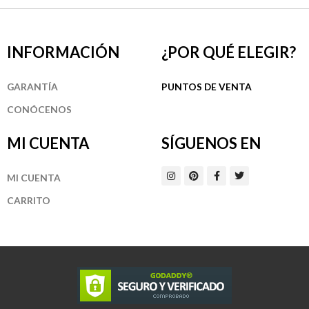
INFORMACIÓN
¿POR QUÉ ELEGIR?
GARANTÍA
PUNTOS DE VENTA
CONÓCENOS
MI CUENTA
SÍGUENOS EN
I
P
F
T
MI CUENTA
n
i
a
w
s
n
c
i
t
t
e
t
CARRITO
a
e
b
t
g
r
o
e
r
e
o
r
a
s
k
m
t
-
f