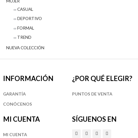
MUJER
CASUAL
DEPORTIVO
FORMAL
TREND
NUEVA COLECCIÓN
INFORMACIÓN
¿POR QUÉ ELEGIR?
GARANTÍA
PUNTOS DE VENTA
CONÓCENOS
MI CUENTA
SÍGUENOS EN
I
P
F
T
MI CUENTA
n
i
a
w