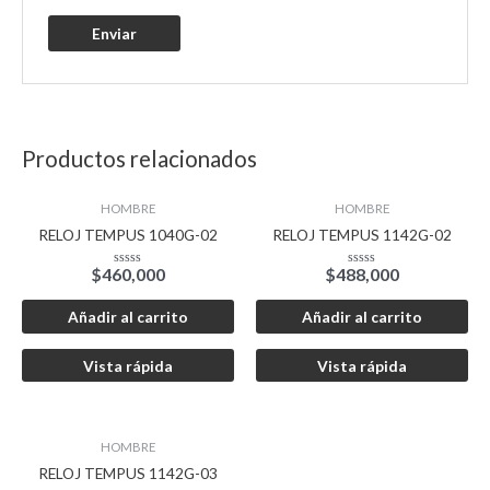
Productos relacionados
HOMBRE
HOMBRE
RELOJ TEMPUS 1040G-02
RELOJ TEMPUS 1142G-02
$
460,000
$
488,000
Valorado
Valorado
con
con
0
0
de
de
Añadir al carrito
Añadir al carrito
5
5
Vista rápida
Vista rápida
HOMBRE
RELOJ TEMPUS 1142G-03