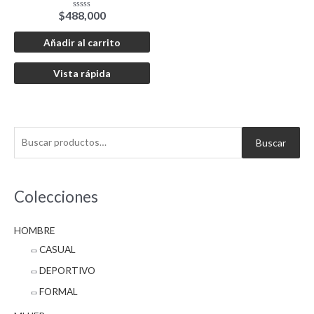
$
488,000
Valorado
con
0
de
Añadir al carrito
5
Vista rápida
B
Buscar
u
s
c
Colecciones
a
HOMBRE
r
CASUAL
p
o
DEPORTIVO
r
FORMAL
: