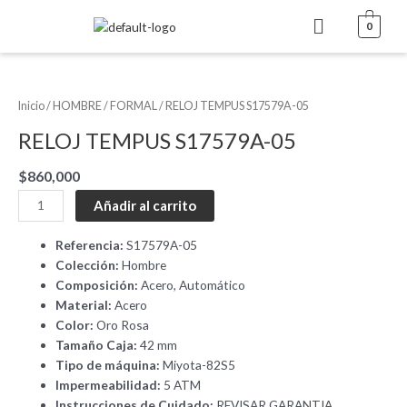
Ir
Menú
0
al
contenido
RELOJ
TEMPUS
Inicio
/
HOMBRE
/
FORMAL
/ RELOJ TEMPUS S17579A-05
S17579A-
RELOJ TEMPUS S17579A-05
05
cantidad
$
860,000
Añadir al carrito
Referencia:
S17579A-05
Colección:
Hombre
Composición:
Acero, Automático
Material:
Acero
Color:
Oro Rosa
Tamaño Caja:
42 mm
Tipo de máquina:
Miyota-82S5
Impermeabilidad:
5 ATM
Instrucciones de Cuidado:
REVISAR GARANTIA