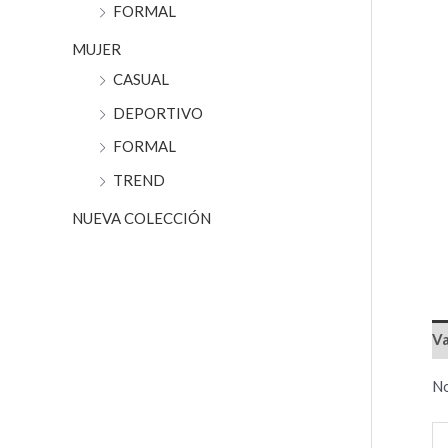
r
FORMAL
:
MUJER
CASUAL
DEPORTIVO
FORMAL
TREND
NUEVA COLECCIÓN
Va
No