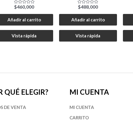
$
460,000
$
488,000
Valorado
Valorado
con
con
0
0
de
de
Añadir al carrito
Añadir al carrito
5
5
Vista rápida
Vista rápida
R QUÉ ELEGIR?
MI CUENTA
S DE VENTA
MI CUENTA
CARRITO