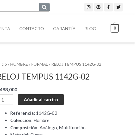
I
P
F
T
n
i
a
w
s
n
c
i
t
t
e
t
a
e
b
t
g
r
o
e
0
ENTA
CONTACTO
GARANTÍA
BLOG
r
e
o
r
a
s
k
m
t
-
f
ELOJ
nicio
/
HOMBRE
/
FORMAL
/ RELOJ TEMPUS 1142G-02
EMPUS
RELOJ TEMPUS 1142G-02
142G-
2
488,000
antidad
Añadir al carrito
Referencia:
1142G-02
Colección:
Hombre
Análogo, Multifunción
Composición:
Material:
Cuero