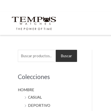
Ir
al
contenido
B
Buscar
u
s
Colecciones
c
a
HOMBRE
r
CASUAL
p
o
DEPORTIVO