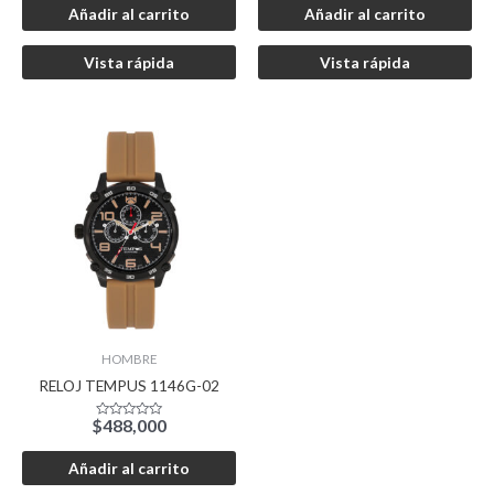
de
de
Añadir al carrito
Añadir al carrito
5
5
Vista rápida
Vista rápida
HOMBRE
RELOJ TEMPUS 1146G-02
$
488,000
Valorado
con
0
de
Añadir al carrito
5