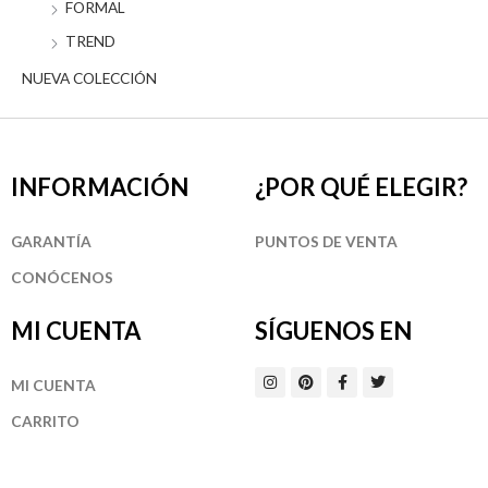
FORMAL
TREND
NUEVA COLECCIÓN
INFORMACIÓN
¿POR QUÉ ELEGIR?
GARANTÍA
PUNTOS DE VENTA
CONÓCENOS
MI CUENTA
SÍGUENOS EN
I
P
F
T
MI CUENTA
n
i
a
w
s
n
c
i
t
t
e
t
CARRITO
a
e
b
t
g
r
o
e
r
e
o
r
a
s
k