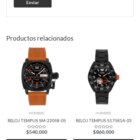
Productos relacionados
HOMBRE
HOMBRE
RELOJ TEMPUS SM-22058-05
RELOJ TEMPUS S17581A-03
$
540,000
$
860,000
Valorado
Valorado
con
con
0
0