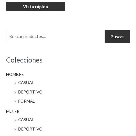
Vista rápida
B
Buscar
u
s
c
Colecciones
a
HOMBRE
r
CASUAL
p
o
DEPORTIVO
r
FORMAL
:
MUJER
CASUAL
DEPORTIVO