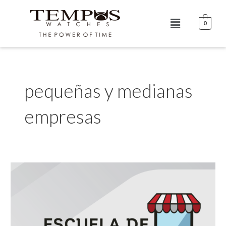
Ir
al
Menú
0
contenido
pequeñas y medianas
empresas
Crea
una
pyme
exitosa,
vende
relojes