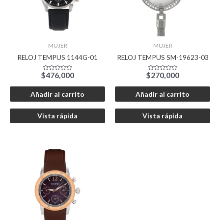
MUJER
MUJER
RELOJ TEMPUS 1144G-01
RELOJ TEMPUS SM-19623-03
$
476,000
$
270,000
Valorado
Valorado
con
con
0
0
de
de
Añadir al carrito
Añadir al carrito
5
5
Vista rápida
Vista rápida